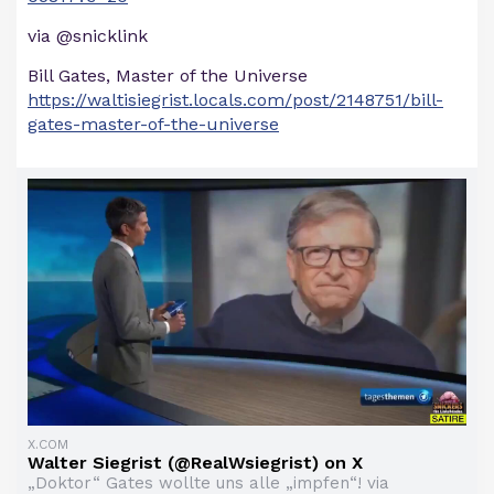
via @snicklink
Bill Gates, Master of the Universe
https://waltisiegrist.locals.com/post/2148751/bill-
gates-master-of-the-universe
X.COM
Walter Siegrist (@RealWsiegrist) on X
„Doktor“ Gates wollte uns alle „impfen“! via