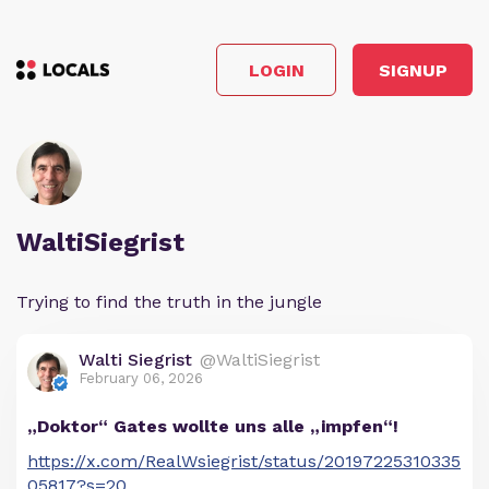
LOGIN
SIGNUP
WaltiSiegrist
Trying to find the truth in the jungle
Walti Siegrist
@WaltiSiegrist
February 06, 2026
„Doktor“ Gates wollte uns alle „impfen“!
https://x.com/RealWsiegrist/status/20197225310335
05817?s=20