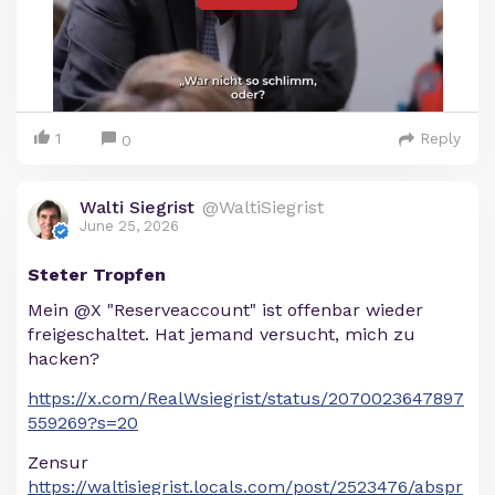
1
Reply
0
Walti Siegrist
@WaltiSiegrist
June 25, 2026
Steter Tropfen
Mein @X "Reserveaccount" ist offenbar wieder
freigeschaltet. Hat jemand versucht, mich zu
hacken?
https://x.com/RealWsiegrist/status/2070023647897
559269?s=20
Zensur
https://waltisiegrist.locals.com/post/2523476/abspr