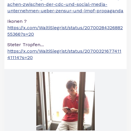
achen-zwischen-der-cdc-und-social-media-
unternehmen-ueber-zensur-und-impf-propaganda
Ikonen ?
https://x.com/WaltiSiegrist/status/20700284326882
55366?s=20
Steter Tropfen...
https://x.com/WaltiSiegrist/status/20700321677411
41114?s=20