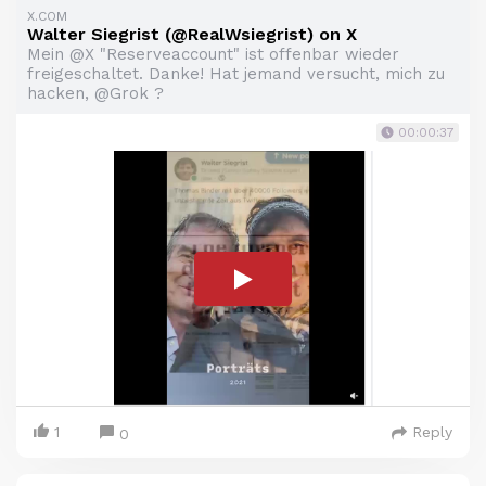
X.COM
Walter Siegrist (@RealWsiegrist) on X
Mein @X "Reserveaccount" ist offenbar wieder
freigeschaltet. Danke! Hat jemand versucht, mich zu
hacken, @Grok ?
00:00:37
1
Reply
0