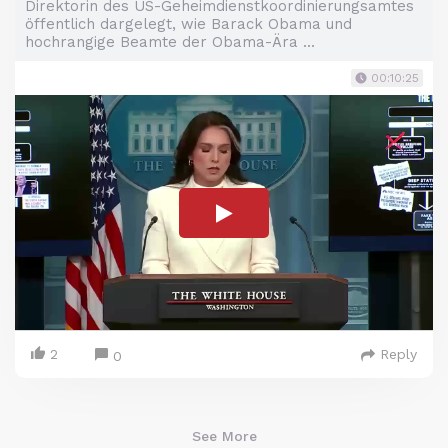
Direktorin des US-Geheimdienstkoordinierungsamtes
öffentlich dargelegt, wie Barack Obama und
hochrangige Beamte der Obama-Ära ...
00:10:25
2
Reply
0
See More